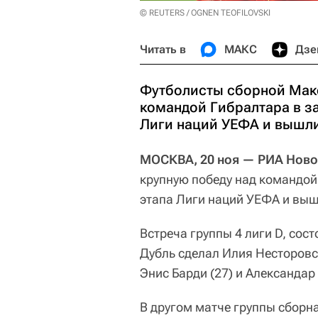
© REUTERS / OGNEN TEOFILOVSKI
Читать в
МАКС
Дзе
Футболисты сборной Мак
командой Гибралтара в з
Лиги наций УЕФА и вышли
МОСКВА, 20 ноя — РИА Ново
крупную победу над командой
этапа Лиги наций УЕФА и выш
Встреча группы 4 лиги D, сос
Дубль сделал Илия Несторовск
Энис Барди (27) и Александар 
В другом матче группы сборн