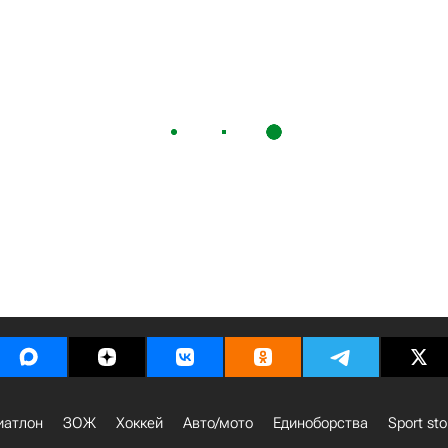
иатлон
ЗОЖ
Хоккей
Авто/мото
Единоборства
Sport sto