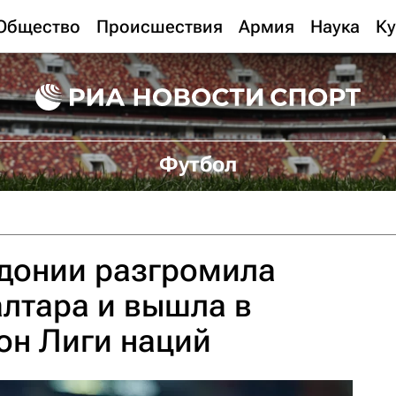
Общество
Происшествия
Армия
Наука
Ку
Футбол
донии разгромила
лтара и вышла в
он Лиги наций