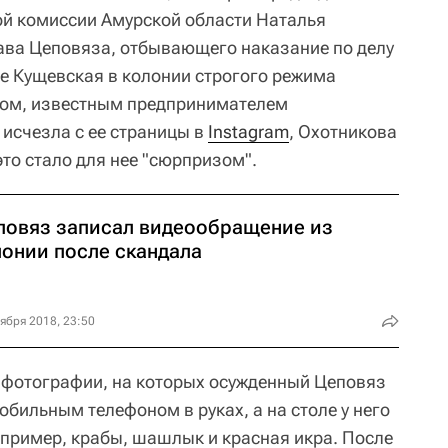
й комиссии Амурской области Наталья
ава Цеповяза, отбывающего наказание по делу
це Кущевская в колонии строгого режима
том, известным предпринимателем
исчезла с ее страницы в
Instagram
, Охотникова
это стало для нее "сюрпризом".
повяз записал видеообращение из
лонии после скандала
ября 2018, 23:50
 фотографии, на которых осужденный Цеповяз
обильным телефоном в руках, а на столе у него
апример, крабы, шашлык и красная икра. После