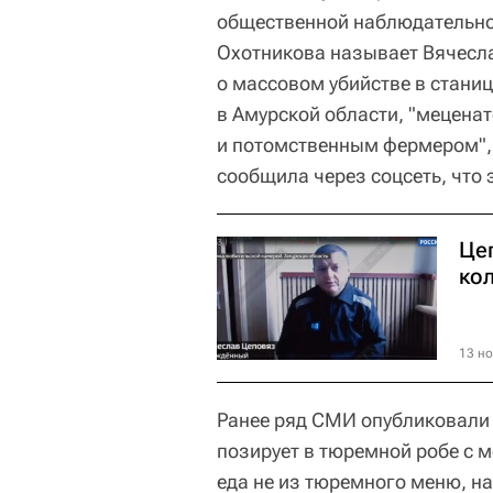
общественной наблюдательно
Охотникова называет Вячесл
о массовом убийстве в стани
в Амурской области, "мецена
и потомственным фермером", 
сообщила через соцсеть, что 
Це
ко
13 но
Ранее ряд СМИ опубликовали
позирует в тюремной робе с м
еда не из тюремного меню, н