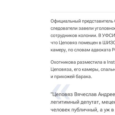
Официальный представитель 
следователи завели уголовно
сотрудников колонии. В УФСИ
что Цеповяз помещен в ШИЗО
камеру, по словам адвоката Р
Охотникова разместила в Ins
Цеповяза, его камеры, спальн
«
и прихожей барака.
"Цеповяз Вячеслав Андре
легитимный депутат, меце
человек публичный, а уж в