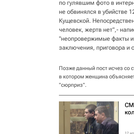
по гулявшим фото в интерн
не обвинялся в убийстве 1
Кущевской. Непосредственн
человек, жертв нет",- напи
"неопровержимые факты ис
заключения, приговора и 
Позже данный пост исчез со 
в котором женщина объясняет
"сюрприз".
СМ
ко
12 но