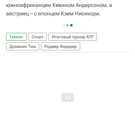
южноафриканцем Кевином Андерсоном, а
австриец – с японцем Кэем Нисикори.
Теннис
Спорт
Итоговый турнир ATP
Доминик Тим
Роджер Федерер