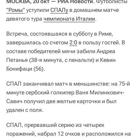
МОСКВА, 20 окт — РИА Новости
. Футболисты
"Ромы"
уступили
СПАЛу
в домашнем матче
девятого тура
чемпионата Италии
.
Встреча, состоявшаяся в субботу в Риме,
завершилась со счетом
2:0
в пользу гостей. В
составе победителей мячи забили Андреа
Петанья (38-я минута, с пенальти) и Кевин
Бонифаци (56).
СПАЛ заканчивал матч в меньшинстве: на 75-й
минуте сербский голкипер Ваня Милинкович-
Савич получил две желтые карточки и был
удален с поля.
СПАЛ, прервавший серию из четырех
поражений, набрал 12 очков и расположился на