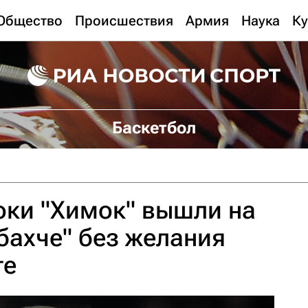
Общество
Происшествия
Армия
Наука
Ку
Баскетбол
оки "Химок" вышли на
бахче" без желания
те