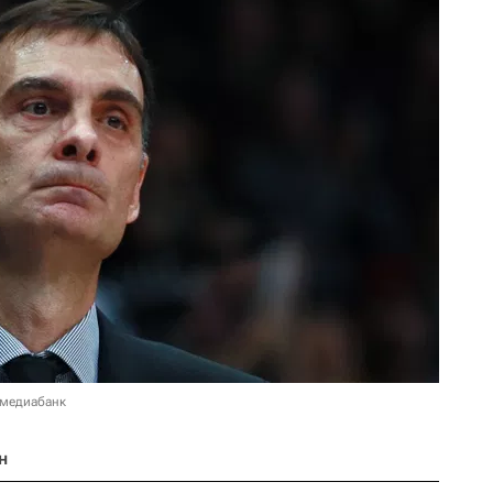
 медиабанк
н