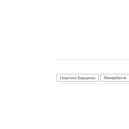
Георгиос Барцокас
Фенербахче