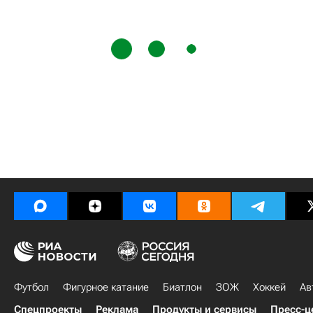
Футбол
Фигурное катание
Биатлон
ЗОЖ
Хоккей
Ав
Спецпроекты
Реклама
Продукты и сервисы
Пресс-ц