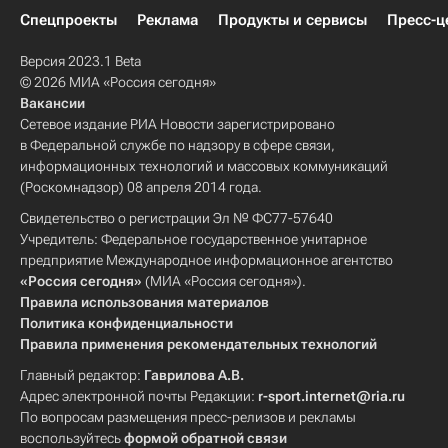
Спецпроекты
Реклама
Продукты и сервисы
Пресс-ц
Версия 2023.1 Beta
© 2026 МИА «Россия сегодня»
Вакансии
Сетевое издание РИА Новости зарегистрировано
в Федеральной службе по надзору в сфере связи,
информационных технологий и массовых коммуникаций
(Роскомнадзор) 08 апреля 2014 года.
Свидетельство о регистрации Эл № ФС77-57640
Учредитель: Федеральное государственное унитарное
предприятие Международное информационное агентство
«Россия сегодня»
(МИА «Россия сегодня»).
Правила использования материалов
Политика конфиденциальности
Правила применения рекомендательных технологий
Главный редактор:
Гаврилова А.В.
Адрес электронной почты Редакции:
r-sport.internet@ria.ru
По вопросам размещения пресс-релизов и рекламы
воспользуйтесь
формой обратной связи