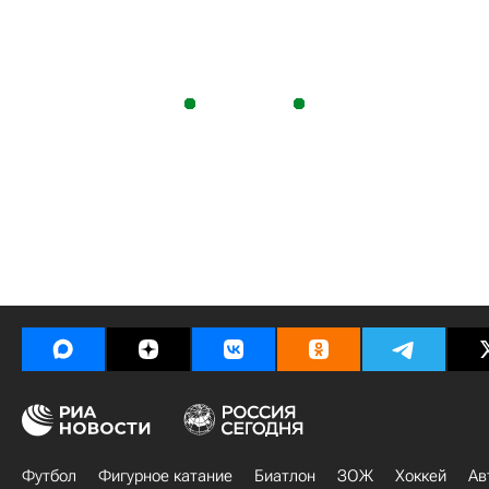
Футбол
Фигурное катание
Биатлон
ЗОЖ
Хоккей
Ав