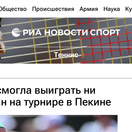
Общество
Происшествия
Армия
Наука
Ку
Теннис
смогла выиграть ни
ан на турнире в Пекине