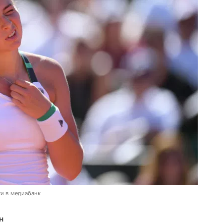
и в медиабанк
н