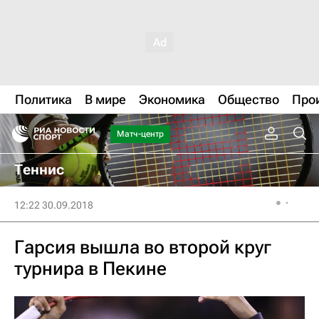
Политика
В мире
Экономика
Общество
Про
Матч-центр
Теннис
12:22 30.09.2018
Гарсия вышла во второй круг
турнира в Пекине