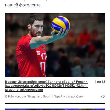
нашей фотоленте.
В среду, 26 сентября, волейболисты сборной России 
1 из 13
https://rsport.ria.ru/volleyball/20180926/1142652492.html 
target=_blank>проиграли
© РИА Новости / Владимир Песня
Перейти в медиабанк