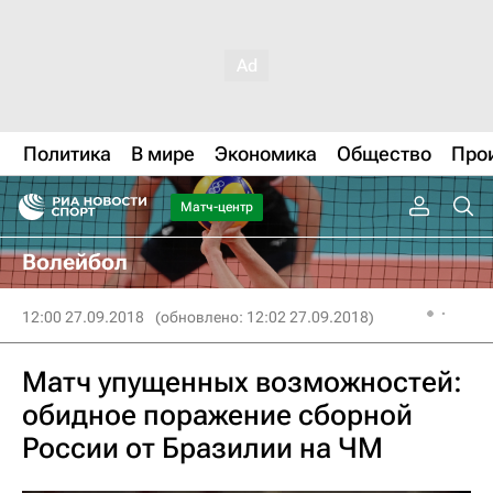
Политика
В мире
Экономика
Общество
Про
Матч-центр
Волейбол
12:00 27.09.2018
(обновлено: 12:02 27.09.2018)
Матч упущенных возможностей:
обидное поражение сборной
России от Бразилии на ЧМ