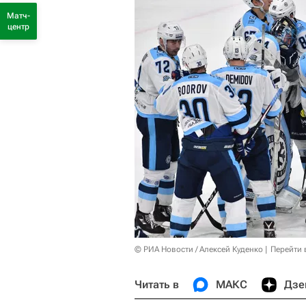
Матч-
центр
© РИА Новости / Алексей Куденко
Перейти 
Читать в
МАКС
Дзе