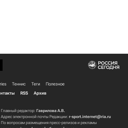
ries
Теннис
Теги
Полезное
нтакты
RSS
Архив
Главный редактор:
Гаврилова А.В.
Адрес электронной почты Редакции:
r-sport.internet@ria.ru
По вопросам размещения пресс-релизов и рекламы