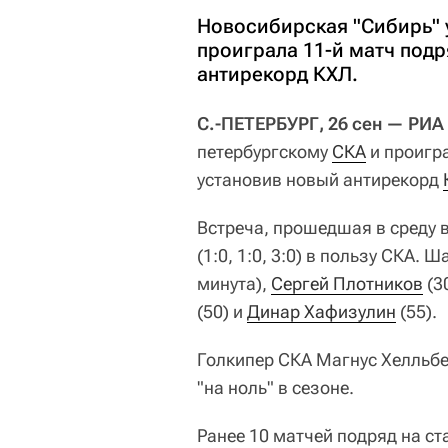
Новосибирская "Сибирь" 
проиграла 11-й матч подр
антирекорд КХЛ.
С.-ПЕТЕРБУРГ, 26 сен — РИА
петербургскому
СКА
и проигра
установив новый антирекорд
Встреча, прошедшая в среду 
(1:0, 1:0, 3:0) в пользу СКА.
минута),
Сергей Плотников
(3
(50) и
Динар Хафизулин
(55).
Голкипер СКА Магнус Хелльбе
"на ноль" в сезоне.
Ранее 10 матчей подряд на с