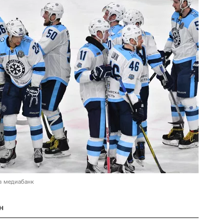
в медиабанк
н