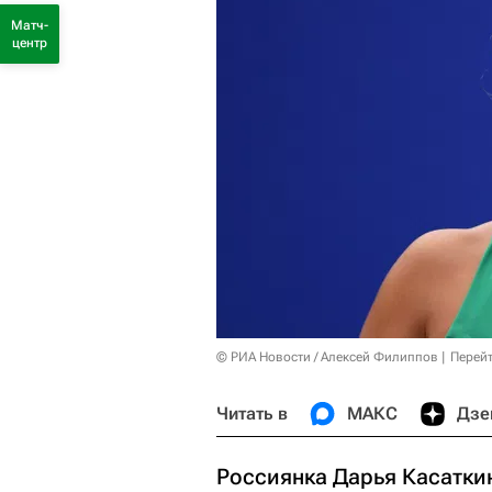
Матч-
центр
© РИА Новости / Алексей Филиппов
Перейт
Читать в
МАКС
Дзе
Россиянка Дарья Касатки