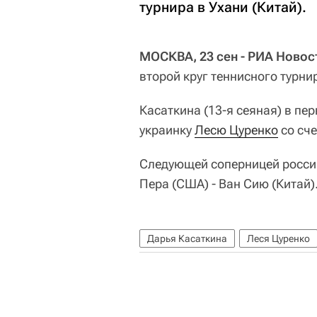
турнира в Ухани (Китай).
МОСКВА, 23 сен - РИА Новос
второй круг теннисного турнир
Касаткина (13-я сеяная) в пе
украинку
Лесю Цуренко
со сче
Следующей соперницей росси
Пера (США) - Ван Сию (Китай)
Дарья Касаткина
Леся Цуренко