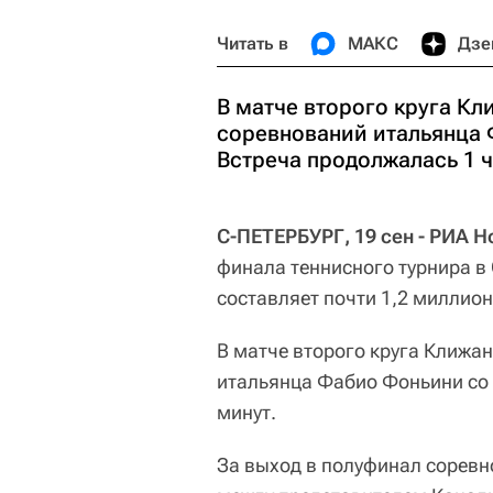
Читать в
МАКС
Дзе
В матче второго круга Кл
соревнований итальянца Ф
Встреча продолжалась 1 ч
С-ПЕТЕРБУРГ, 19 сен - РИА Н
финала теннисного турнира в
составляет почти 1,2 миллио
В матче второго круга Клижа
итальянца Фабио Фоньини со с
минут.
За выход в полуфинал соревн