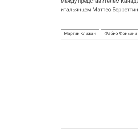
между представителем Канад
итальянцем Маттео Берреттин
Мартин Клижан
Фабио Фоньини