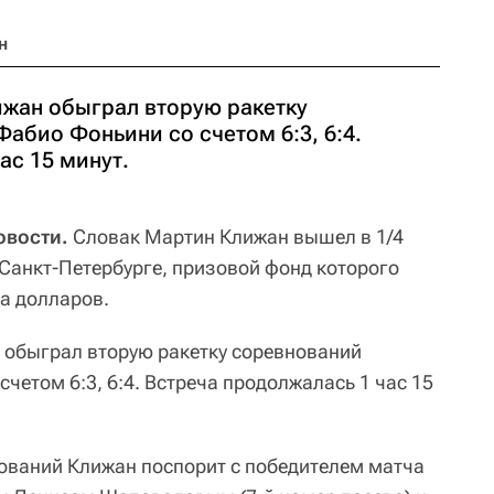
н
ижан обыграл вторую ракетку
абио Фоньини со счетом 6:3, 6:4.
ас 15 минут.
овости.
Словак Мартин Клижан вышел в 1/4
 Санкт-Петербурге, призовой фонд которого
на долларов.
н обыграл вторую ракетку соревнований
четом 6:3, 6:4. Встреча продолжалась 1 час 15
ований Клижан поспорит с победителем матча