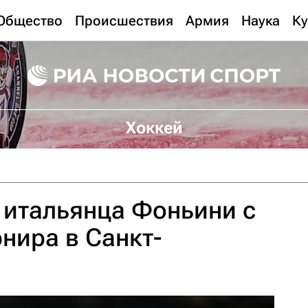
Общество
Происшествия
Армия
Наука
Ку
Хоккей
 итальянца Фоньини с
рнира в Санкт-