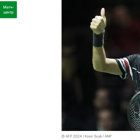
Матч-
центр
© AFP 2024 / Koen Suyk / ANP