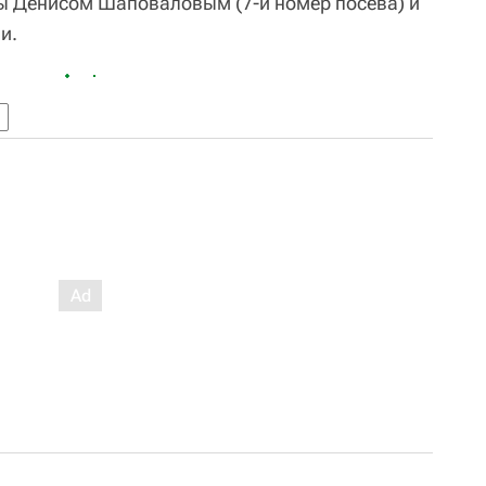
ы Денисом Шаповаловым (7-й номер посева) и
и.