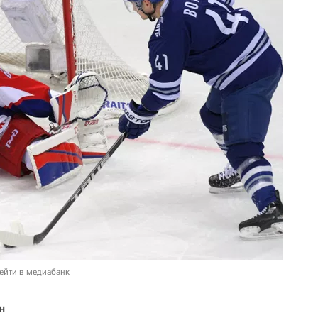
ейти в медиабанк
н