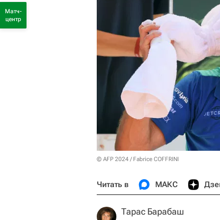
Матч-
центр
© AFP 2024 / Fabrice COFFRINI
Читать в
МАКС
Дзе
Тарас Барабаш