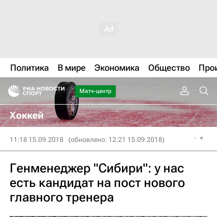
Политика
В мире
Экономика
Общество
Про
Матч-центр
Хоккей
11:18 15.09.2018
(обновлено: 12:21 15.09.2018)
Генменеджер "Сибири": у нас
есть кандидат на пост нового
главного тренера