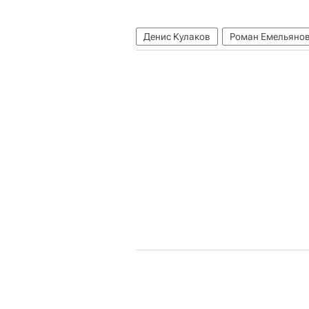
Денис Кулаков
Роман Емельяно