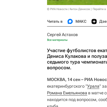
© РИА Новости / Антон Денисов
Перейти в
Читать в
МАКС
Дзе
Сергей Астахов
Все материалы
Участие футболистов ека
Дениса Кулакова и полуз
седьмого тура чемпионата
вопросом.
МОСКВА, 14 сен – РИА Новос
екатеринбургского "
Урала
" з
Романа Емельянова
в матче с
находится под вопросом, соо
клуба.