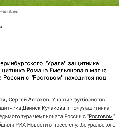
 медиабанк
н
теринбургского "Урала" защитника
ащитника Романа Емельянова в матче
 России с "Ростовом" находится под
ти, Сергей Астахов.
Участие футболистов
ащитника
Дениса Кулакова
и полузащитника
едьмого тура чемпионата России с "
Ростовом
"
бщили РИА Новости в пресс-службе уральского