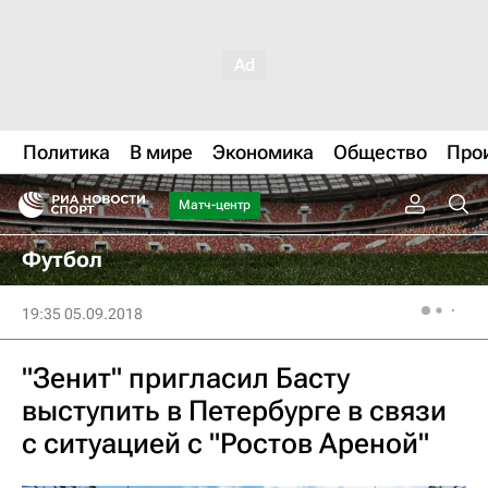
Политика
В мире
Экономика
Общество
Про
Матч-центр
Футбол
19:35 05.09.2018
"Зенит" пригласил Басту
выступить в Петербурге в связи
с ситуацией с "Ростов Ареной"