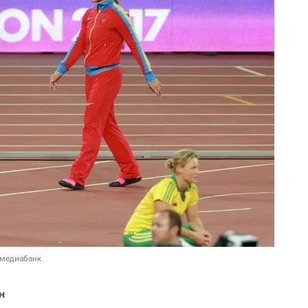
 медиабанк
н