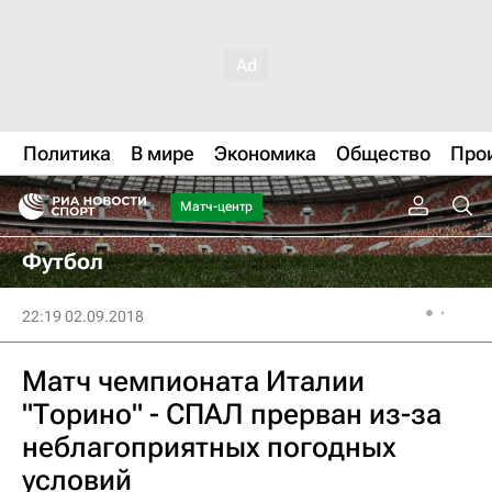
Политика
В мире
Экономика
Общество
Про
Матч-центр
Футбол
22:19 02.09.2018
Матч чемпионата Италии
"Торино" - СПАЛ прерван из-за
неблагоприятных погодных
условий