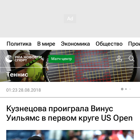
Политика
В мире
Экономика
Общество
Про
Матч-центр
Теннис
01:23 28.08.2018
Кузнецова проиграла Винус
Уильямс в первом круге US Open