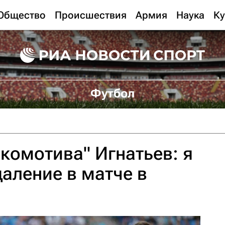
Общество
Происшествия
Армия
Наука
Ку
Футбол
комотива" Игнатьев: я
даление в матче в