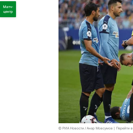
Матч-
центр
© РИА Новости / Анар Мовсумов
Перейти в