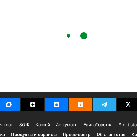
иатлон
ЗОЖ
Хоккей
Авто/мото
Единоборства
Sport sto
ма
Продукты и сервисы
Пресс-центр
Об агентстве
Ко