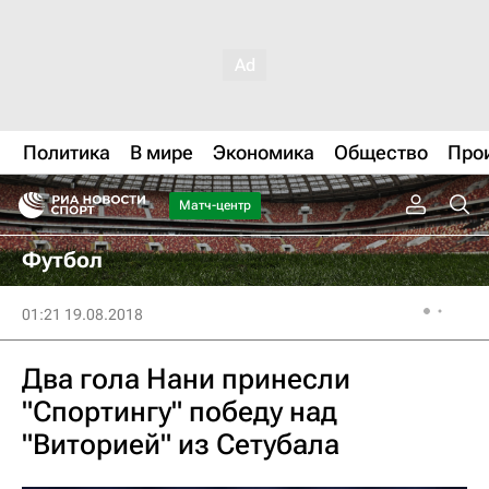
Политика
В мире
Экономика
Общество
Про
Матч-центр
Футбол
01:21 19.08.2018
Два гола Нани принесли
"Спортингу" победу над
"Виторией" из Сетубала