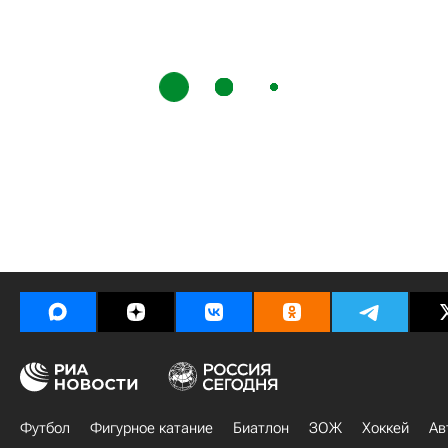
Футбол
Фигурное катание
Биатлон
ЗОЖ
Хоккей
Ав