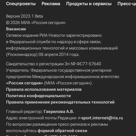
Спецпроекты
Реклама
Продукты и сервисы
Пресс-ц
Версия 2023.1 Beta
© 2026 МИА «Россия сегодня»
Вакансии
Сетевое издание РИА Новости зарегистрировано
в Федеральной службе по надзору в сфере связи,
информационных технологий и массовых коммуникаций
(Роскомнадзор) 08 апреля 2014 года.
Свидетельство о регистрации Эл № ФС77-57640
Учредитель: Федеральное государственное унитарное
предприятие Международное информационное агентство
«Россия сегодня»
(МИА «Россия сегодня»).
Правила использования материалов
Политика конфиденциальности
Правила применения рекомендательных технологий
Главный редактор:
Гаврилова А.В.
Адрес электронной почты Редакции:
r-sport.internet@ria.ru
По вопросам размещения пресс-релизов и рекламы
воспользуйтесь
формой обратной связи