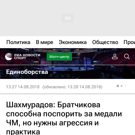
Политика
В мире
Экономика
Общество
Про
Матч-центр
Единоборства
13:27 14.08.2018
(обновлено: 13:28 14.08.2018)
Шахмурадов: Братчикова
способна поспорить за медали
ЧМ, но нужны агрессия и
практика