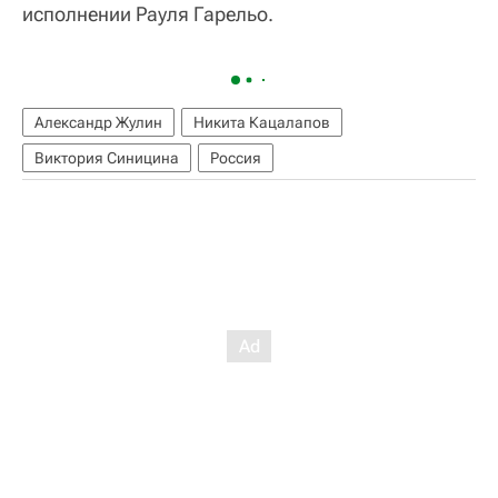
исполнении Рауля Гарельо.
Александр Жулин
Никита Кацалапов
Виктория Синицина
Россия