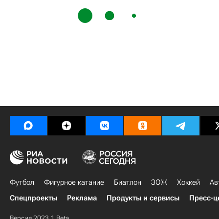
Футбол
Фигурное катание
Биатлон
ЗОЖ
Хоккей
Ав
Спецпроекты
Реклама
Продукты и сервисы
Пресс-ц
Версия 2023.1 Beta