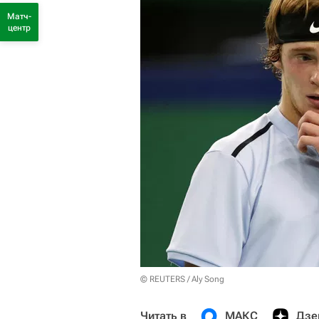
Матч-
центр
© REUTERS / Aly Song
Читать в
МАКС
Дзе