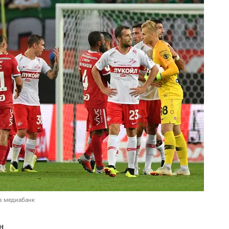
в медиабанк
н