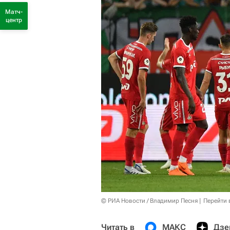
Матч-
центр
© РИА Новости / Владимир Песня
Перейти 
Читать в
МАКС
Дзе