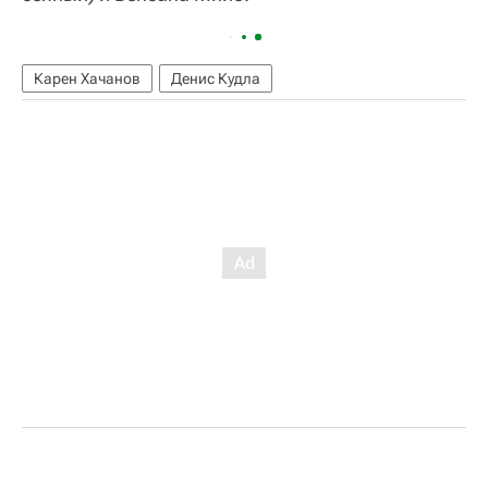
Карен Хачанов
Денис Кудла