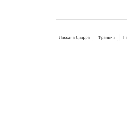
Лассана Диарра
Франция
П