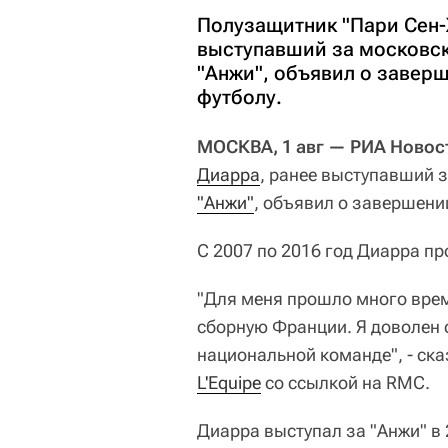
Полузащитник "Пари Сен-
выступавший за московск
"Анжи", объявил о завер
футболу.
МОСКВА, 1 авг — РИА Новос
Диарра
, ранее выступавший 
"Анжи"
, объявил о завершени
С 2007 по 2016 год Диарра п
"Для меня прошло много време
сборную Франции. Я доволен
национальной команде", - ска
L'Equipe
со ссылкой на RMC.
Диарра выступал за "Анжи" в 