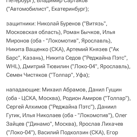
Петербург), Владимир Сартаков
("Автомобилист", Екатеринбург);
защитники: Николай Буренов ("Витязь",
Московская область), Роман Бычков, Илья
Миронов (оба - "Локомотив", Ярославль),
Никита Ващенко (СКА), Артемий Князев ("Ак
Барс", Казань), Никита Седов ("Реджайна Пэтс",
WHL), Дмитрий Тювилин ("Локо-04", Ярославль),
Семен Чистяков ("Толпар", Уфа);
нападающие: Михаил Абрамов, Данил Гущин
(оба - ЦСКА, Москва), Родион Амиров ("Толпар"),
Сергей Алхимов ("Реджайна Пэтс"), Даниил
Гутик, Илья Николаев (оба - "Локомотив"), Олег
Зайцев ("Динамо", Москва), Ярослав Лихачев
("Локо-04"), Василий Подколзин (СКА), Егор