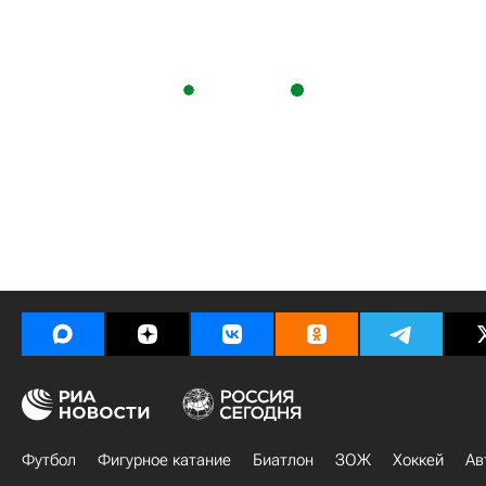
Футбол
Фигурное катание
Биатлон
ЗОЖ
Хоккей
Ав