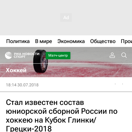
Политика
В мире
Экономика
Общество
Про
Матч-центр
Хоккей
18:14 30.07.2018
Стал известен состав
юниорской сборной России по
хоккею на Кубок Глинки/
Грецки-2018