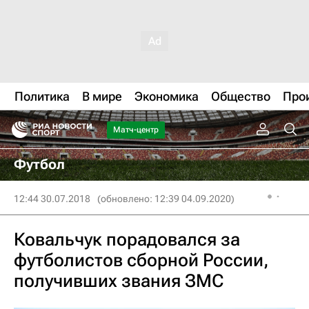
Политика
В мире
Экономика
Общество
Про
Матч-центр
Футбол
12:44 30.07.2018
(обновлено: 12:39 04.09.2020)
Ковальчук порадовался за
футболистов сборной России,
получивших звания ЗМС