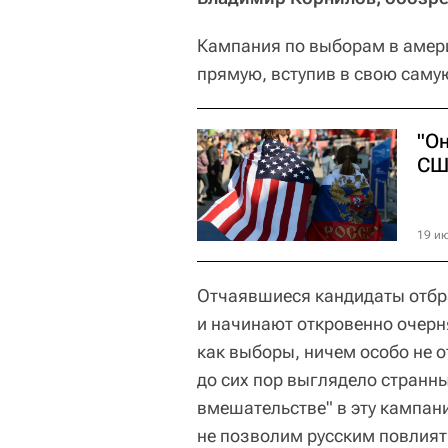
Кампания по выборам в амер
прямую, вступив в свою саму
"О
СШ
19 ию
Отчаявшиеся кандидаты отбр
и начинают откровенно очерн
как выборы, ничем особо не 
до сих пор выглядело странн
вмешательстве" в эту кампан
не позволим русским повлиять