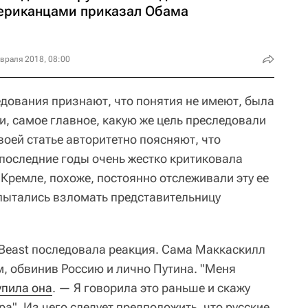
ериканцами приказал Обама
враля 2018, 08:00
дования признают, что понятия не имеют, была
и, самое главное, какую же цель преследовали
своей статье авторитетно поясняют, что
 последние годы очень жестко критиковала
в Кремле, похоже, постоянно отслеживали эту ее
 пытались взломать представительницу
y Beast последовала реакция. Сама Маккаскилл
, обвинив Россию и лично Путина. "Меня
упила она
. — Я говорила это раньше и скажу
ра". Из чего следует предположить, что русские