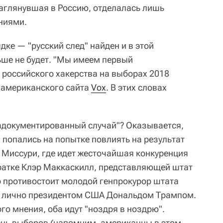
заглянувшая в Россию, отделалась лишь
ниями.
ядке — "русский след" найден и в этой
ьше не будет. "Мы имеем первый
российского хакерства на выборах 2018
 американского сайта
Vox
. В этих словах
 задокументированный случай"? Оказывается,
 попались на попытке повлиять на результат
 Миссури, где идет жесточайшая конкуренция
ратке Клэр Маккаскилл, представляющей штат
но противостоит молодой генпрокурор штата
 лично президентом США Дональдом Трампом.
о мнения, оба идут "ноздря в ноздрю".
ень выборов (напомним, американцы в этом