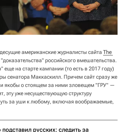
ездесущие американские журналисты сайта
The 
 "доказательства" российского вмешательства.
 еще на старте кампании (то есть в 2017 году)
ы сенатора Маккаскилл. Причем сайт сразу же
о и якобы о стоящем за ними зловещем "ГРУ" —
т, эту уже несуществующую структуру
уть за уши к любому, включая воображаемые,
 подставил русских: следить за