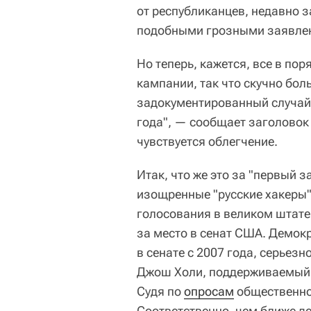
от республиканцев, недавно 
подобными грозными заявле
Но теперь, кажется, все в пор
кампании, так что скучно бол
задокументированный случай 
года", — сообщает заголовок
чувствуется облегчение.
Итак, что же это за "первый
изощренные "русские хакеры"
голосования в великом штате
за место в сенат США. Демок
в сенате с 2007 года, серьез
Джош Холи, поддерживаемый
Судя по
опросам
общественног
Соответственно, чем ближе д