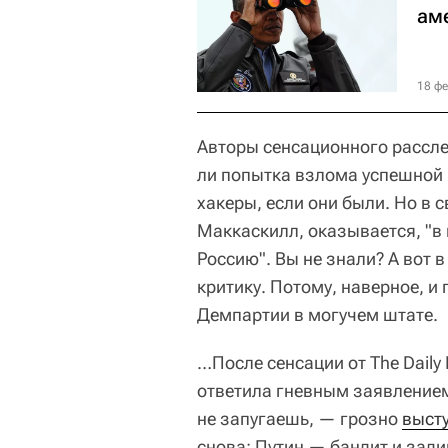
ам
18 фе
Авторы сенсационного рассле
ли попытка взлома успешной 
хакеры, если они были. Но в 
Маккаскилл, оказывается, "в
Россию". Вы не знали? А вот 
критику. Потому, наверное, и
Демпартии в могучем штате.
…После сенсации от The Dail
ответила гневным заявлением
не запугаешь, — грозно
выст
снова: Путин — бандит и зади