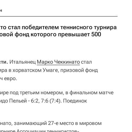
н
то стал победителем теннисного турнира
зовой фонд которого превышает 500
ти.
Итальянец
Марко Чеккинато
стал
ира в хорватском Умаге, призовой фонд
ч евро.
нире под третьим номером, в финальном матче
до Пельей - 6:2, 7:6 (7:4). Поединок
инато, занимающий 27-е место в мировом
турнире Ассоциации теннисистов-