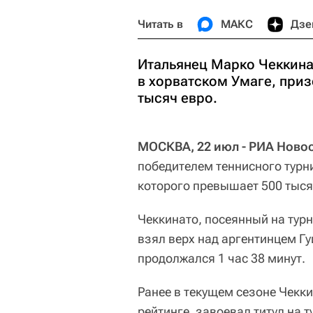
Читать в
МАКС
Дзе
Итальянец Марко Чеккина
в хорватском Умаге, при
тысяч евро.
МОСКВА, 22 июл - РИА Новос
победителем теннисного турн
которого превышает 500 тыся
Чеккинато, посеянный на тур
взял верх над аргентинцем Гуи
продолжался 1 час 38 минут.
Ранее в текущем сезоне Чекк
рейтинге, завоевал титул на 