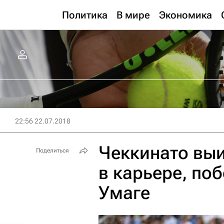
Политика
В мире
Экономика
22:56 22.07.2018
Чеккинато выи
Поделиться
в карьере, поб
Умаге