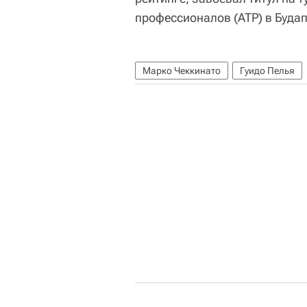
профессионалов (ATP) в Буда
Марко Чеккинато
Гуидо Пелья