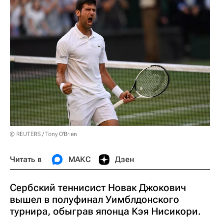
© REUTERS / Tony O'Brien
Читать в
МАКС
Дзен
Сербский теннисист Новак Джокович
вышел в полуфинал Уимблдонского
турнира, обыграв японца Кэя Нисикори.