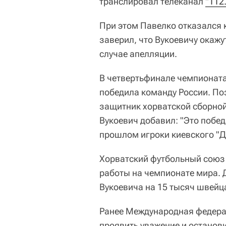
транслировал телеканал
"112
При этом Павелко отказался
заверил, что Вукоевичу окаж
случае апелляции.
В четвертьфинале чемпионат
победила команду России. Поз
защитник хорватской сборно
Вукоевич добавил: "Это побед
прошлом игроки киевского "Д
Хорватский футбольный союз
работы на чемпионате мира
Вукоевича на 15 тысяч швейц
Ранее Международная федера
проявить уважение и останов