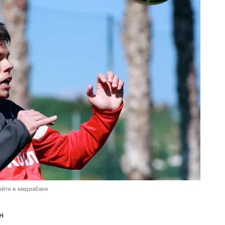
ейти в медиабанк
н