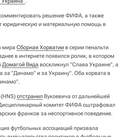
. Украина"
.
 комментировать решение ФИФА, а также
ут юридическую и материальную помощь в
а мира
Сборная Хорватии
в серии пенальти
днее в интернете появился ролик, в котором
й
Домагой Вида
воскликнул "Слава Украине", а
а за "Динамо" и за Украину". Оба хорвата в
инамо".
 (HNS)
отстранил
Вукоевича от дальнейшей
. Дисциплинарный комитет ФИФА оштрафовал
арских франков за неспортивное поведение.
ция футбольных ассоциаций призвала
ить вмешательства политиков в футбольные