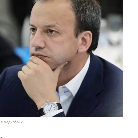
 в медиабанк
н