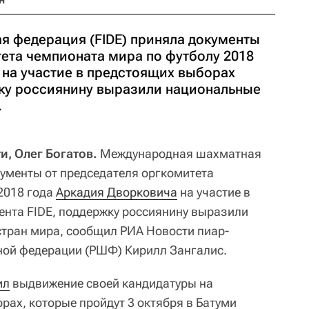
 федерация (FIDE) приняла документы
тета чемпионата мира по футболу 2018
 на участие в предстоящих выборах
жку россиянину выразили национальные
.
и, Олег Богатов.
Международная шахматная
кументы от председателя оргкомитета
2018 года
Аркадия Дворковича
на участие в
нта FIDE, поддержку россиянину выразили
тран мира, сообщил РИА Новости пиар-
ной федерации (РШФ) Кирилл Зангалис.
ил
выдвижение своей кандидатуры на
рах, которые пройдут 3 октября в Батуми