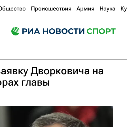
Общество
Происшествия
Армия
Наука
Ку
заявку Дворковича на
орах главы