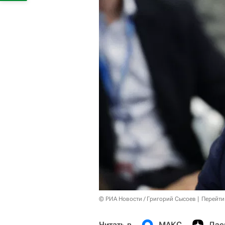
© РИА Новости / Григорий Сысоев
Перейти
Читать в
МАКС
Дзе