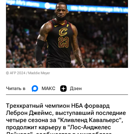
© AFP 2024 / Maddie Meyer
Читать в
МАКС
Дзен
Трехкратный чемпион НБА форвард
Леброн Джеймс, выступавший последние
четыре сезона за "Кливленд Кавальерс",
продолжит карьеру в "Лос-Анджелес