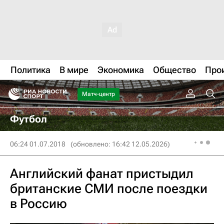
Политика
В мире
Экономика
Общество
Про
Матч-центр
Футбол
06:24 01.07.2018
(обновлено: 16:42 12.05.2026)
Английский фанат пристыдил
британские СМИ‍ после поездки
в Россию