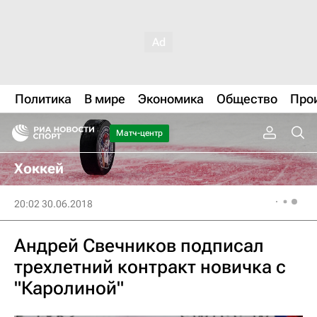
Политика
В мире
Экономика
Общество
Про
Матч-центр
Хоккей
20:02 30.06.2018
Андрей Свечников подписал
трехлетний контракт новичка с
"Каролиной"