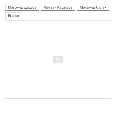
Магомед Даудов
Рамзан Кадыров
Мохамед Салах
Египет