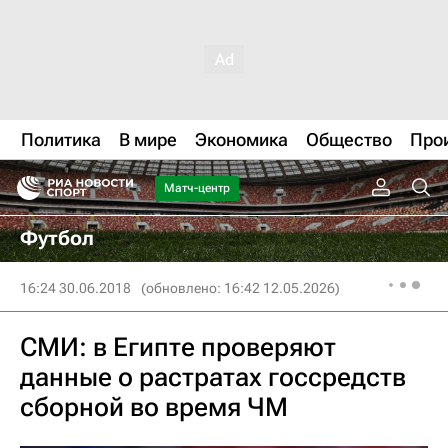
Политика
В мире
Экономика
Общество
Про
Матч-центр
Футбол
16:24 30.06.2018
(обновлено: 16:42 12.05.2026)
СМИ: в Египте проверяют
данные о растратах госсредств
сборной во время ЧМ