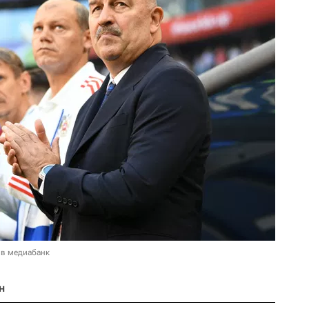
 в медиабанк
н