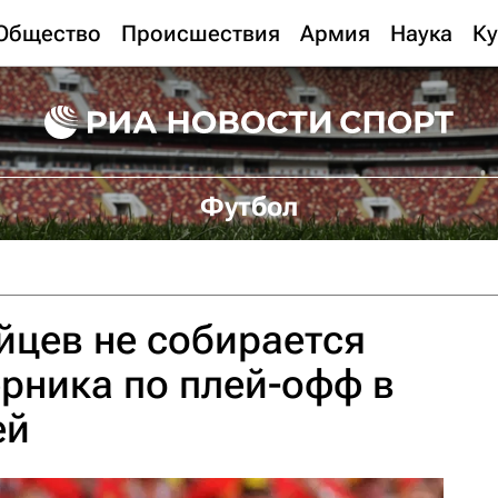
Общество
Происшествия
Армия
Наука
Ку
Футбол
йцев не собирается
рника по плей-офф в
ей