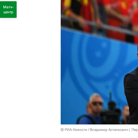
Матч-
центр
© РИА Новости / Владимир Астапкович
Пер