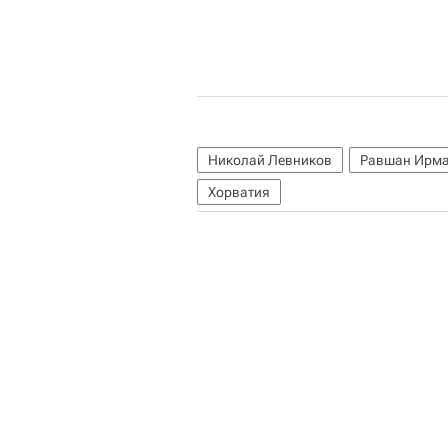
Николай Левников
Равшан Ирма
Хорватия