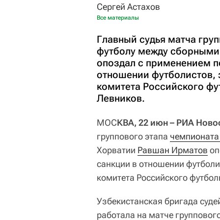
Сергей Астахов
Все материалы
Главный судья матча гру
футболу между сборными
опоздал с применением п
отношении футболистов, 
комитета Российского фу
Левников.
МОС
КВА, 22 июн – РИА Ново
группового этапа
чемпионата
Хорватии
Равшан Ирматов
оп
санкции в отношении футболи
комитета Российского футбол
Узбекистанская бригада суде
работала на матче групповог