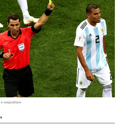
 в медиабанк
н