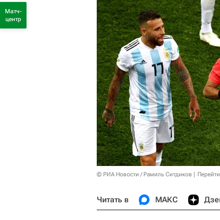
Матч-
центр
© РИА Новости / Рамиль Ситдиков
Перейти
Читать в
МАКС
Дзе