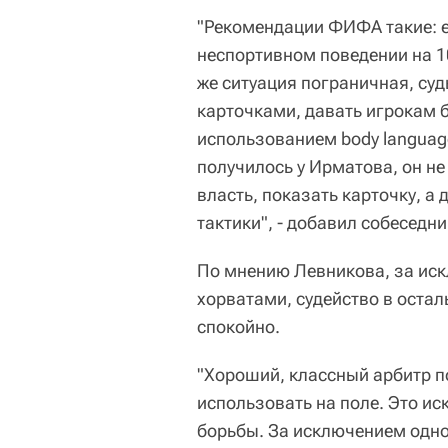
"Рекомендации ФИФА такие: е
неспортивном поведении на 1
же ситуация пограничная, су
карточками, давать игрокам 
использованием body language
получилось у Ирматова, он не
власть, показать карточку, а
тактики", - добавил собеседни
По мнению Левникова, за ис
хорватами, судейство в остал
спокойно.
"Хороший, классный арбитр по
использовать на поле. Это ис
борьбы. За исключением одно