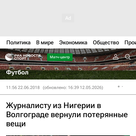
Политика
В мире
Экономика
Общество
Про
Матч-центр
Футбол
11:56 22.06.2018
(обновлено: 16:39 12.05.2026)
Журналисту из Нигерии в
Волгограде вернули потерянные
вещи