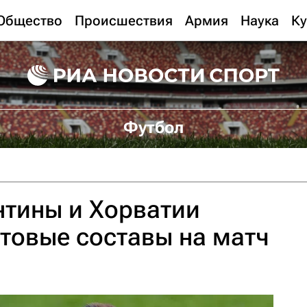
Общество
Происшествия
Армия
Наука
Ку
Футбол
нтины и Хорватии
товые составы на матч