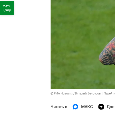
Матч-
центр
© РИА Новости / Виталий Белоусов
Перейт
Читать в
МАКС
Дзе