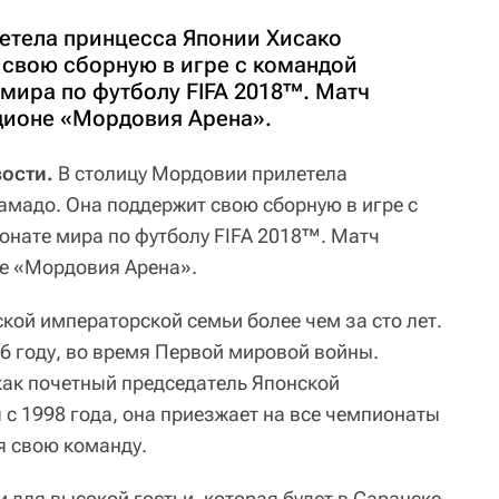
етела принцесса Японии Хисако
 свою сборную в игре с командой
мира по футболу FIFA 2018™. Матч
адионе «Мордовия Арена».
вости.
В столицу Мордовии прилетела
амадо. Она поддержит свою сборную в игре с
нате мира по футболу FIFA 2018™. Матч
не «Мордовия Арена».
кой императорской семьи более чем за сто лет.
6 году, во время Первой мировой войны.
ак почетный председатель Японской
 с 1998 года, она приезжает на все чемпионаты
я свою команду.
 для высокой гостьи, которая будет в Саранске