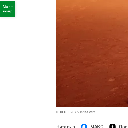
Матч-
центр
© REUTERS / Susana Vera
Читать в
МАКС
Дзе