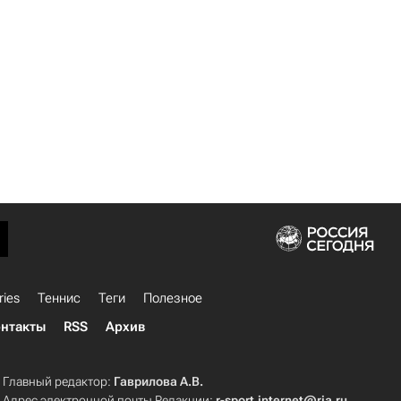
ries
Теннис
Теги
Полезное
нтакты
RSS
Архив
Главный редактор:
Гаврилова А.В.
Адрес электронной почты Редакции:
r-sport.internet@ria.ru