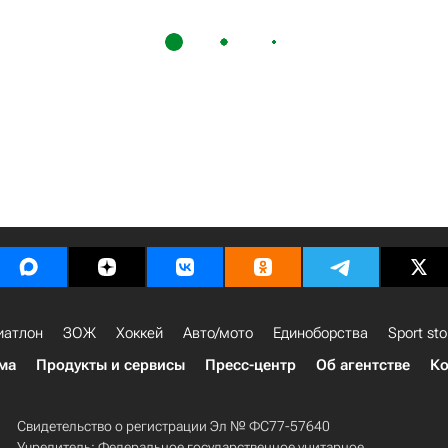
иатлон
ЗОЖ
Хоккей
Авто/мото
Единоборства
Sport sto
ма
Продукты и сервисы
Пресс-центр
Об агентстве
Ко
Свидетельство о регистрации Эл № ФС77-57640
Учредитель: Федеральное государственное унитарное