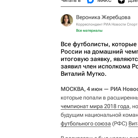
Читать в
МАКС
Дзе
Вероника Жеребцова
Корреспондент РИА Новости Спорт
Все материалы
Все футболисты, которые
России на домашний чемп
итоговую заявку, являют
заявил член исполкома Р
Виталий Мутко.
МОСКВА, 4 июн — РИА Новос
которые попали в расширенн
чемпионат мира 2018 года
, н
будущим национальной коман
футбольного союза
(РФС)
Вит