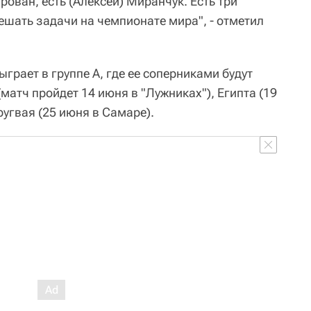
рован, есть (Алексей) Миранчук. Есть три
ешать задачи на чемпионате мира", - отметил
грает в группе A, где ее соперниками будут
атч пройдет 14 июня в "Лужниках"), Египта (19
ругвая (25 июня в Самаре).