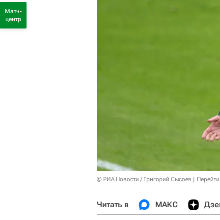
Матч-
центр
© РИА Новости / Григорий Сысоев
Перейти
Читать в
МАКС
Дзе