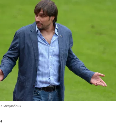
 в медиабанк
н