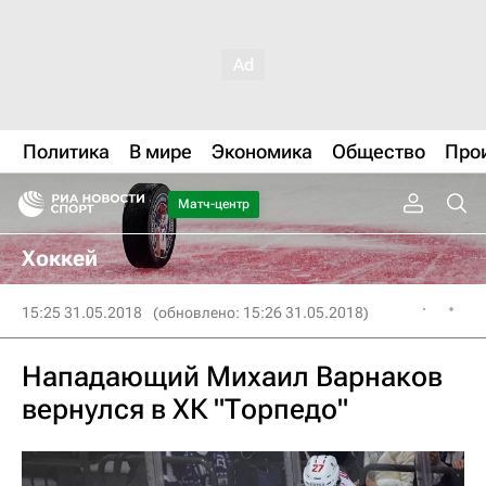
Политика
В мире
Экономика
Общество
Про
Матч-центр
Хоккей
15:25 31.05.2018
(обновлено: 15:26 31.05.2018)
Нападающий Михаил Варнаков
вернулся в ХК "Торпедо"